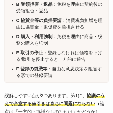
B 受領拒否・返品
：免税を理由に契約後の
受領拒否・返品
C 協賛金等の負担要請
：消費税負担増を理
由に協賛金・販促費を負担させる
D 購入・利用強制
：免税を理由に商品・役
務の購入を強制
E 取引の停止
：登録しなければ価格を下げ
る/取引を停止すると一方的に通告
F 登録の慫慂等
：自由な意思決定を阻害す
る形での登録要請
誤解しやすい点が2つあります。第1に、
協議のう
えで合意する値引きは直ちに問題にならない
（論
点は「一方的・協議なしの押付け」かどうか）。