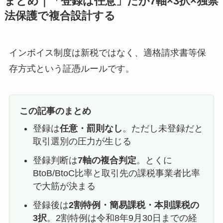
まとめ｜「登録は任意」だが7軸×3択×独禁
法保護で複合設計する
インボイス制度は新税ではなく、適格請求書等保
存方式という証憑ルールです。
この記事のまとめ
登録は
任意・罰則なし
。ただし未登録だと
取引選別の圧力が生じる
登録判断は
7軸の複合判定
。とくに
BtoB/BtoC比率と取引先の課税事業者比率
で大筋が決まる
登録後は
2割特例・簡易課税・本則課税の
3択
。2割特例は令和8年9月30日までの経