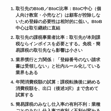
取引先のBtoB／BtoC比率
：BtoC中心（個
人向け教室・小売など）は顧客が控除しな
いため登録の必要性は相対的に低い。BtoB
中心は取引継続に直結
取引先の課税事業者比率
：取引先が本則課
税ならインボイスを必要とする。免税・簡
易課税の取引先なら影響は小さい
業界慣行と力関係
：「登録番号のない請求
書は受領しない」と社内ルール化している
業界もある
年間消費税額の試算
：課税転換後に納める
消費税額を、出口（後述3択）まで含めて
試算する
簡易課税のみなし仕入率の有利不利
：業種
ごとのみなし仕入率で有利／不利が変わる