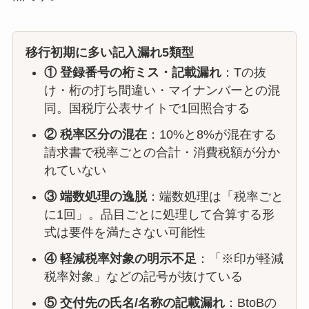
移行初期に多い記入漏れ5類型
① 登録番号の桁ミス・記載漏れ
：Tの抜
け・桁の打ち間違い・マイナンバーとの混
同。国税庁公表サイトで1回照合する
② 税率区分の混在
：10%と8%が混在する
請求書で税率ごとの合計・消費税額が分か
れていない
③ 端数処理の逸脱
：端数処理は「税率ごと
に1回」。品目ごとに処理して合算する形
式は要件を満たさない可能性
④ 軽減税率対象の明示不足
：「※印が軽減
税率対象」などの記号が抜けている
⑤ 交付先の氏名/名称の記載漏れ
：BtoBの