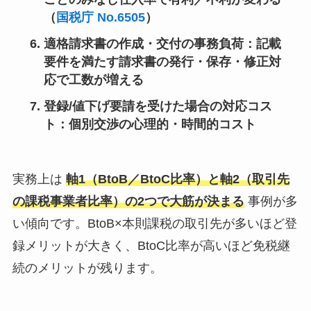
（
国税庁 No.6505
）
適格請求書の作成・交付の事務負荷
：記載
要件を満たす請求書の発行・保存・修正対
応で工数が増える
登録/値下げ要請を受けた場合の対応コス
ト
：個別交渉の心理的・時間的コスト
実務上は
軸1（BtoB／BtoC比率）と軸2（取引先
の課税事業者比率）の2つで大筋が決まる
事例が多
い傾向です。BtoB×本則課税の取引先が多いほど登
録メリットが大きく、BtoC比率が高いほど免税継
続のメリットが残ります。