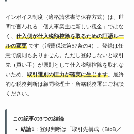
インボイス制度（適格請求書等保存方式）は、世
間で言われる「個人事業主に新しい税金」ではな
く、
仕入側が仕入税額控除を取るための証憑ルー
ルの変更
です（消費税法第57条の4）。登録は任
意で罰則もありません。ただし登録しないと取引
先（買い手）が原則として仕入税額控除を取れな
いため、
取引選別の圧力が確実に生じます
。最終
的な税務判断は顧問税理士・所轄税務署にご相談
ください。
この記事の3つの結論
結論1
：登録判断は「取引先構成（BtoB／