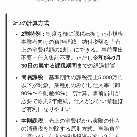
3つの計算方式
2割特例
：制度を機に課税転換した小規模
事業者向けの負担軽減。納付税額を「売
上の消費税額の2割」にできる。事前届出
不要・仕入集計不要。ただし
令和8年9月
30日の属する課税期間まで
の経過措置
簡易課税
：基準期間の課税売上5,000万円
以下が対象。業種別のみなし仕入率（卸
90%〜不動産40%）で計算。事前届出が
必要で原則2年継続。仕入が少ない業種ほ
ど有利になりやすい
本則課税
：売上の消費税から実際の仕入
の消費税を控除する原則方式。事務負荷
は高いが、仕入や設備投資が多い年は有