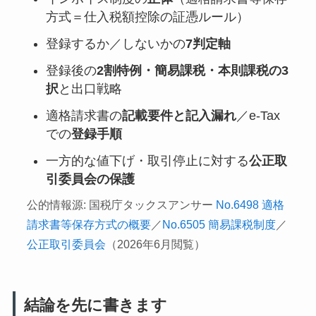
方式＝仕入税額控除の証憑ルール）
登録するか／しないかの
7判定軸
登録後の
2割特例・簡易課税・本則課税の3
択
と出口戦略
適格請求書の
記載要件と記入漏れ
／e-Tax
での
登録手順
一方的な値下げ・取引停止に対する
公正取
引委員会の保護
公的情報源: 国税庁タックスアンサー
No.6498 適格
請求書等保存方式の概要
／
No.6505 簡易課税制度
／
公正取引委員会
（2026年6月閲覧）
結論を先に書きます