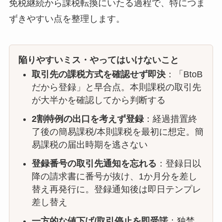
免税継続から課税転換にいたる過程で、特につま
ずきやすい点を整理します。
陥りやすいミス・やってはいけないこと
取引先の課税方式を確認せず即決
：「BtoB
だから登録」と早合点。本則課税の取引先
が大半かを確認してから判断する
2割特例の出口を考えず登録
：経過措置終
了後の簡易課税/本則課税を最初に想定。簡
易課税の届出時期を逃さない
登録番号の取引先通知を忘れる
：登録日以
降の請求書に番号が抜け、1か月分を差し
替え再発行に。登録通知後は即日テンプレ
差し替え
一方的な値下げ/取引停止を即受諾
：独禁