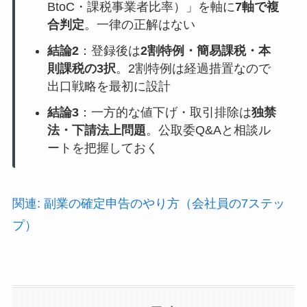
BtoC・課税事業者比率）」を軸に
7軸で複
合判定
。一律の正解はない
結論2
：登録後は
2割特例・簡易課税・本
則課税の3択
。2割特例は経過措置なので
出口戦略を最初に設計
結論3
：一方的な値下げ・取引排除は
独禁
法・下請法上問題
。公取委Q&Aと相談ル
ートを把握しておく
関連: 副業の確定申告のやり方（会社員の7ステッ
プ）