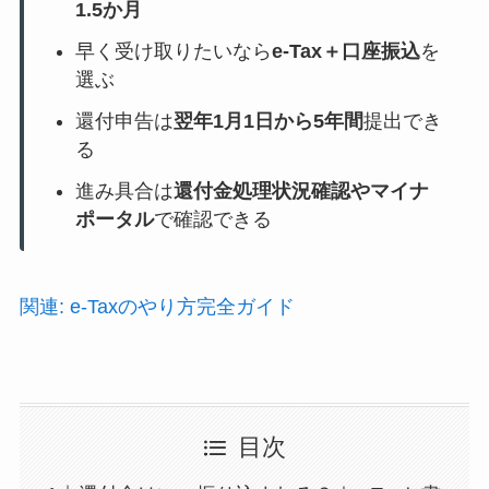
1.5か月
早く受け取りたいなら
e-Tax＋口座振込
を
選ぶ
還付申告は
翌年1月1日から5年間
提出でき
る
進み具合は
還付金処理状況確認やマイナ
ポータル
で確認できる
関連: e-Taxのやり方完全ガイド
目次