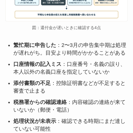
図：還付金が遅いときに確認する4点
繁忙期に申告した
：2〜3月の申告集中期は処理
が遅れがち。目安より時間がかかることがある
口座情報の記入ミス
：口座番号・名義の誤り、
本人以外の名義口座を指定していないか
添付書類の不足
：控除証明書などが不足すると
審査で止まる
税務署からの確認連絡
：内容確認の連絡が来て
いないか（郵便・電話）
処理状況が未表示
：確認できる時期にまだ達し
ていない可能性