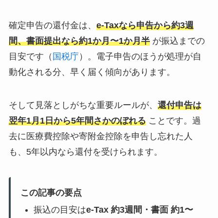
確定申告の還付金は、
e-Taxなら申告から約3週
間、書面提出なら約1か月〜1か月半
が振込までの
目安です（
国税庁
）。電子申告のほうが処理が自
動化される分、早く届く傾向があります。
そして見落としがちな重要ルールが、
還付申告は
翌年1月1日から5年間さかのぼれる
ことです。過
去に医療費控除や寄附金控除を申告し忘れた人
も、5年以内なら還付を受けられます。
この記事の要点
振込の目安は
e-Tax 約3週間・書面 約1〜