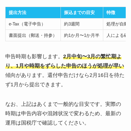
提出方法
振込までの目安
特徴
e-Tax（電子申告）
約3週間
処理が自動
書面提出（郵送・持参）
約1か月〜1か月半
人による確
申告時期も影響します。
2月中旬〜3月の繁忙期よ
り、1月や時期をずらした申告のほうが処理が早い
傾向があります。還付申告だけなら2月16日を待た
ず1月から提出できます。
なお、上記はあくまで一般的な目安です。実際の
時期は申告内容や混雑状況で変わるため、最新の
運用は国税庁で確認してください。