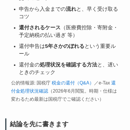
申告から入金までの
流れ
と、早く受け取る
コツ
還付されるケース
（医療費控除・寄附金・
予定納税の払い過ぎ 等）
還付申告は
5年さかのぼれる
という重要ル
ール
還付金の
処理状況を確認する方法
と、遅い
ときのチェック
公的情報源: 国税庁
税金の還付（Q&A）
／e-Tax
還
付金処理状況確認
（2026年6月閲覧。時期・仕様は
変わるため最新は国税庁でご確認ください）
結論を先に書きます