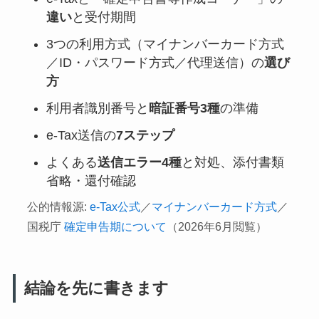
違い
と受付期間
3つの利用方式（マイナンバーカード方式
／ID・パスワード方式／代理送信）の
選び
方
利用者識別番号と
暗証番号3種
の準備
e-Tax送信の
7ステップ
よくある
送信エラー4種
と対処、添付書類
省略・還付確認
公的情報源:
e-Tax公式
／
マイナンバーカード方式
／
国税庁
確定申告期について
（2026年6月閲覧）
結論を先に書きます