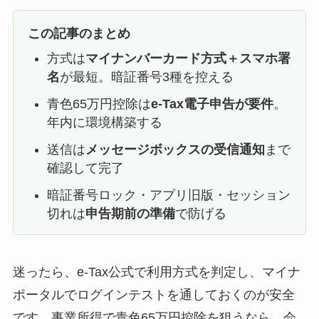
この記事のまとめ
方式は
マイナンバーカード方式＋スマホ署
名
が最短。暗証番号3種を控える
青色65万円控除は
e-Tax電子申告が要件
。
年内に環境構築する
送信は
メッセージボックスの受信通知
まで
確認して完了
暗証番号ロック・アプリ旧版・セッション
切れは
申告期前の準備
で防げる
迷ったら、e-Tax公式で利用方式を判定し、マイナ
ポータルでログインテストを通しておくのが安全
です。事業所得で青色65万円控除を狙うなら、会