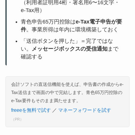
（利用者証明用4桁・署名用6〜16文字・
e-Tax用）
青色申告65万円控除は
e-Tax電子申告が要
件
。事業所得は年内に環境構築しておく
「送信ボタンを押した」＝完了ではな
い。
メッセージボックスの受信通知
まで
確認する
会計ソフトの直送信機能を使えば、申告書の作成からe-
Tax送信まで画面の中で完結します。青色65万円控除の
e-Tax要件もそのまま満たせます。
freeeを無料で試す
／
マネーフォワードを試す
（PR）