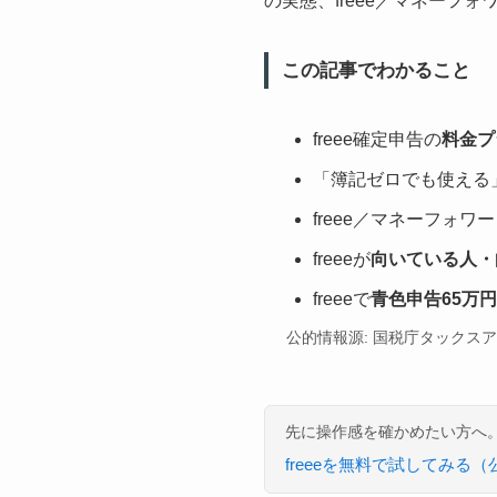
の実態、freee／マネーフ
この記事でわかること
freee確定申告の
料金プ
「簿記ゼロでも使える
freee／マネーフォワ
freeeが
向いている人・
freeeで
青色申告65万
公的情報源: 国税庁タックス
先に操作感を確かめたい方へ。
freeeを無料で試してみる（