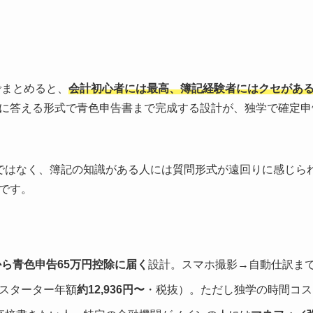
言でまとめると、
会計初心者には最高、簿記経験者にはクセがあ
に答える形式で青色申告書まで完成する設計が、独学で確定申
ではなく、簿記の知識がある人には質問形式が遠回りに感じら
です。
ら青色申告65万円控除に届く
設計。スマホ撮影→自動仕訳ま
スターター年額
約12,936円〜
・税抜）。ただし独学の時間コス