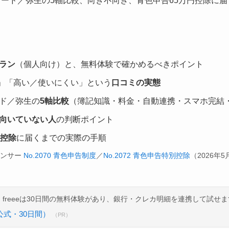
ォワード／弥生の5軸比較、向き不向き、青色申告65万円控除に
ラン
（個人向け）と、無料体験で確かめるべきポイント
」「高い／使いにくい」という
口コミの実態
ード／弥生の
5軸比較
（簿記知識・料金・自動連携・スマホ完結
向いていない人
の判断ポイント
円控除
に届くまでの実際の手順
アンサー
No.2070 青色申告制度
／
No.2072 青色申告特別控除
（2026年
freeeは30日間の無料体験があり、銀行・クレカ明細を連携して試せま
公式・30日間）
（PR）