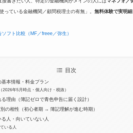
直接書きたい人、特定の金融機関がメインの人には
マネフォ／
使っている金融機関／顧問税理士の有無」。
無料体験で実明細
ソフト比較（MF／freee／弥生）
目次
告の基本情報・料金プラン
（2026年5月時点・個人向け・税抜）
価される理由（簿記ゼロで青色申告に届く設計）
別の相性（初心者期 → 簿記理解が進む時期）
ている人・向いていない人
向いている人