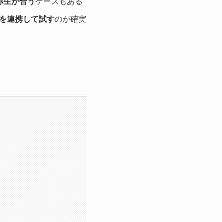
弥生が合う
ケースもある
を連携して試す
のが確実