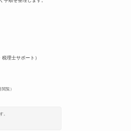
届く手順を整理します。
・税理士サポート）
5月閲覧）
す。