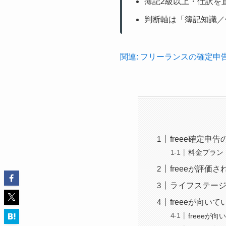
簿記2級以上・仕訳を
判断軸は「簿記知識／
関連: フリーランスの確定申告
freee確定申
料金プラン
freeeが評
ライフステージ
freeeが向い
freeeが