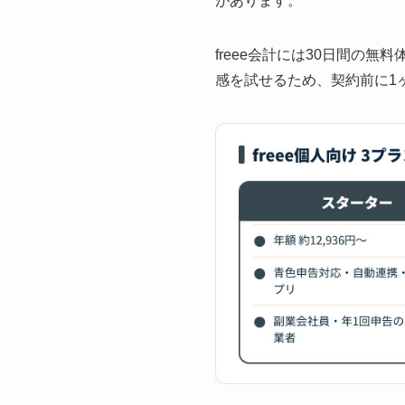
があります。
freee会計には30日間の
感を試せるため、契約前に1