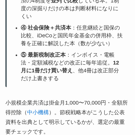
済の4制度を
並列で比較
している本。1制
度の深掘りだけの本は判断材料になりに
くい
④ 社会保険＋共済本
：任意継続と国保の
比較、iDeCoと国民年金基金の併用枠、扶
養を正確に解説した本（数が少ない）
⑤ 最新税制改正本
：インボイス・電帳
法・定額減税などの改正に毎年追従。
12
月に1冊だけ買い替え
、他4冊は改正部分
だけ上書きする
小規模企業共済は掛金月1,000〜70,000円・全額所
得控除（
中小機構
）。節税戦略本がこうした公表
資料を出典として明示しているかが、選定の最重
要チェックです。