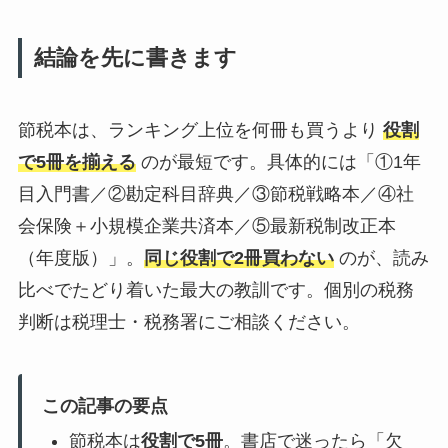
結論を先に書きます
節税本は、ランキング上位を何冊も買うより
役割
で5冊を揃える
のが最短です。具体的には「①1年
目入門書／②勘定科目辞典／③節税戦略本／④社
会保険＋小規模企業共済本／⑤最新税制改正本
（年度版）」。
同じ役割で2冊買わない
のが、読み
比べでたどり着いた最大の教訓です。個別の税務
判断は税理士・税務署にご相談ください。
この記事の要点
節税本は
役割で5冊
。書店で迷ったら「欠