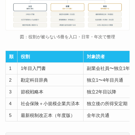
図：役割が被らない5冊を入口・日常・年次で整理
順
役割
対象読者
1
1年目入門書
副業会社員〜独立1年目
2
勘定科目辞典
独立1〜4年目共通
3
節税戦略本
独立2年目以降
4
社会保険＋小規模企業共済本
独立後の所得安定期
5
最新税制改正本（年度版）
全年次共通