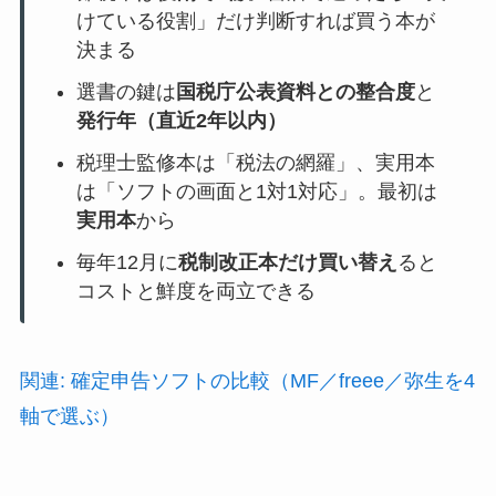
けている役割」だけ判断すれば買う本が
決まる
選書の鍵は
国税庁公表資料との整合度
と
発行年（直近2年以内）
税理士監修本は「税法の網羅」、実用本
は「ソフトの画面と1対1対応」。最初は
実用本
から
毎年12月に
税制改正本だけ買い替え
ると
コストと鮮度を両立できる
関連: 確定申告ソフトの比較（MF／freee／弥生を4
軸で選ぶ）