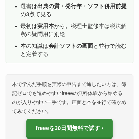
選書は
出典の質・発行年・ソフト併用前提
の3点で見る
最初は
実用本
から。税理士監修本は税法解
釈の疑問用に別途
本の知識は
会計ソフトの画面
と並行で読む
と定着する
本で学んだ手順を実際の申告まで通したい方は、簿
記ゼロでも進めやすいfreeeの無料体験から始める
のが入りやすい一手です。画面と本を並行で確かめ
てみてください。
freeeを30日間無料で試す