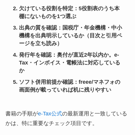
欠けている役割を特定
：5役割表のうち本
棚にないものを1つ選ぶ
出典の質を確認
：国税庁・年金機構・中小
機構を出典明示しているか（目次と引用ペ
ージを立ち読み）
発行年を確認
：奥付が直近2年以内か。e-
Tax・インボイス・電帳法に対応している
か
ソフト併用前提か確認
：freee/マネフォの
画面例が載っていれば机に残りやすい
書籍の手順が
e-Tax公式
の最新運用と一致している
かは、特に重要なチェック項目です。