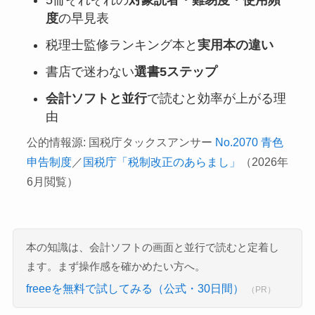
5冊それぞれの
対象読者・難易度・使用頻
度
の早見表
税理士監修ランキング本と
実用本の違い
書店で迷わない
選書5ステップ
会計ソフトと並行
で読むと効率が上がる理
由
公的情報源: 国税庁タックスアンサー
No.2070 青色
申告制度
／
国税庁「税制改正のあらまし」
（2026年
6月閲覧）
本の知識は、会計ソフトの画面と並行で読むと定着し
ます。まず操作感を確かめたい方へ。
freeeを無料で試してみる（公式・30日間）
（PR）