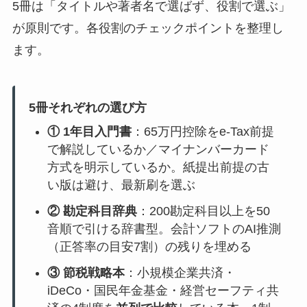
5冊は「タイトルや著者名で選ばず、役割で選ぶ」
が原則です。各役割のチェックポイントを整理し
ます。
5冊それぞれの選び方
① 1年目入門書
：65万円控除をe-Tax前提
で解説しているか／マイナンバーカード
方式を明示しているか。紙提出前提の古
い版は避け、最新刷を選ぶ
② 勘定科目辞典
：200勘定科目以上を50
音順で引ける辞書型。会計ソフトのAI推測
（正答率の目安7割）の残りを埋める
③ 節税戦略本
：小規模企業共済・
iDeCo・国民年金基金・経営セーフティ共